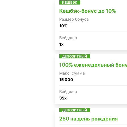
КЕШБЭК
Кешбэк-бонус до 10%
Размер бонуса
10%
Вейджер
1x
ДЕПОЗИТНЫЙ
100% еженедельный бон
Макc. сумма
15 000
Вейджер
35x
ДЕПОЗИТНЫЙ
250 на день рождения