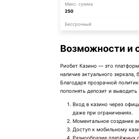
Макc. сумма
250
Бессрочный
Возможности и с
Риобет Казино — это платформ
наличие актуального зеркала, 
Благодаря прозрачной политик
пополнять депозит и выводить 
Вход в казино через офиц
даже при ограничениях.
Моментальное создание а
Доступ к мобильному кази
Разнообразие платёжных си