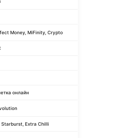
в
fect Money, MiFinity, Crypto
C
летка онлайн
volution
tarburst, Extra Chilli