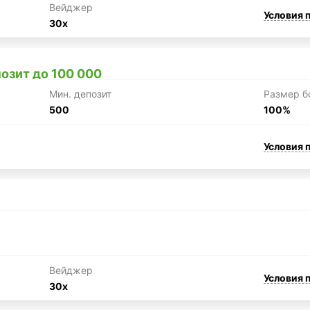
Вейджер
Условия 
30x
озит до 100 000
Мин. депозит
Размер б
500
100%
Условия 
Вейджер
Условия 
30x