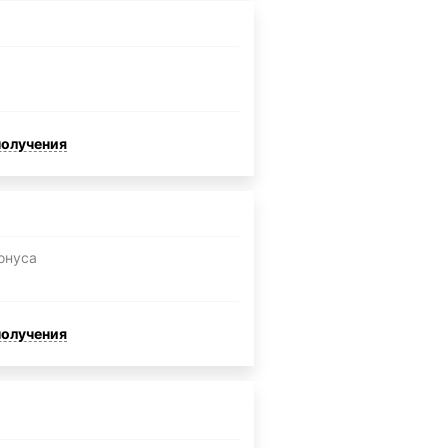
получения
онуса
получения