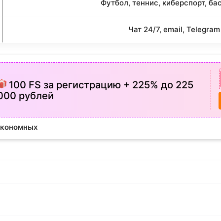
Футбол, теннис, киберспорт, ба
Чат 24/7, email, Telegram
100 FS за регистрацию + 225% до 225
000 рублей
экономных