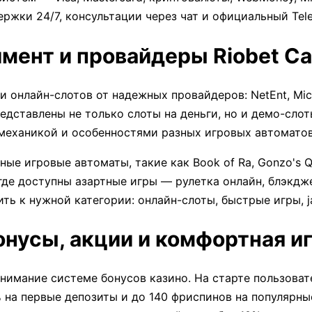
ржки 24/7, консультации через чат и официальный Tel
мент и провайдеры Riobet Ca
и онлайн-слотов от надежных провайдеров: NetEnt, Micr
представлены не только слоты на деньги, но и демо-сло
 механикой и особенностями разных игровых автоматов
ые игровые автоматы, такие как Book of Ra, Gonzo's Que
где доступны азартные игры — рулетка онлайн, блэкдж
ь к нужной категории: онлайн-слоты, быстрые игры, j
бонусы, акции и комфортная и
внимание системе бонусов казино. На старте пользова
 на первые депозиты и до 140 фриспинов на популярны