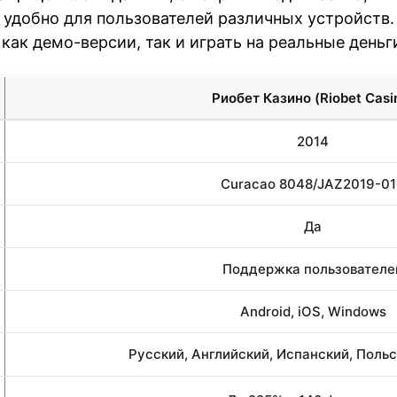
 удобно для пользователей различных устройств
как демо-версии, так и играть на реальные деньг
Риобет Казино (Riobet Casi
2014
Curacao 8048/JAZ2019-0
Да
Поддержка пользователе
Android, iOS, Windows
Русский, Английский, Испанский, Польс